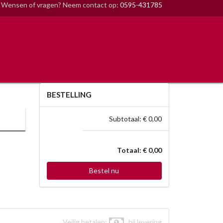
Wensen of vragen? Neem contact op:
0595-431785
BESTELLING
Subtotaal: € 0,00
Totaal: € 0,00
Bestel nu
Veilig betalen:
bij levering